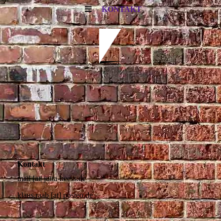
KONTAKT
Kontakt
mail [at| jutta-heess.de
klaus.raab [at] posteo.de